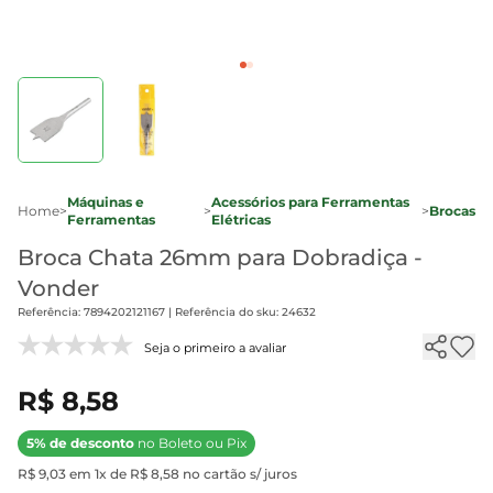
Máquinas e
Acessórios para Ferramentas
Home
>
>
>
Brocas
Ferramentas
Elétricas
Broca Chata 26mm para Dobradiça -
Vonder
Referência: 7894202121167 | Referência do sku: 24632
Seja o primeiro a avaliar
R$ 8,58
5% de desconto
no Boleto ou Pix
R$ 9,03 em 1x de R$ 8,58 no cartão s/ juros