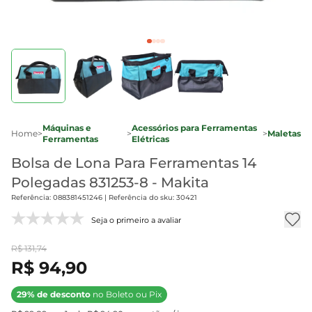
Máquinas e
Acessórios para Ferramentas
Home
>
>
>
Maletas
Ferramentas
Elétricas
Bolsa de Lona Para Ferramentas 14
Polegadas 831253-8 - Makita
Referência: 088381451246 | Referência do sku: 30421
Seja o primeiro a avaliar
R$ 131,74
R$ 94,90
29% de desconto
no Boleto ou Pix