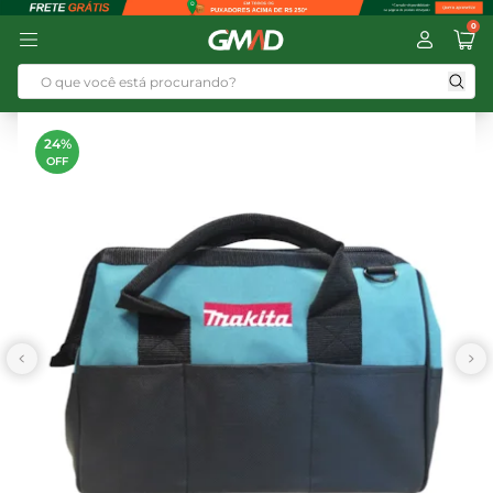
0
24%
OFF