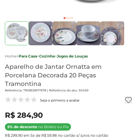
Home
>
Para Casa
>
Cozinha
>
Jogos de Louças
Aparelho de Jantar Ornatta em
Porcelana Decorada 20 Peças
Tramontina
Referência: 7908538117678 | Referência do sku: 30459
Seja o primeiro a avaliar
R$ 284,90
5% de desconto
no Boleto ou Pix
R$ 299,90 em 5x de R$ 59,98 no cartão s/ juros no cartão