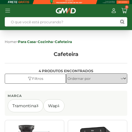
0
Home
>
Para Casa
>
Cozinha
>
Cafeteira
Cafeteira
4 PRODUTOS ENCONTRADOS
Filtros
MARCA
Tramontina
Wap
3
1