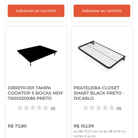
Adicionar ao carrinho
Adicionar ao carrinho
OR0070-001 TAMPA
PRATELEIRA CLOSET
COOKTOP 5 BOCAS MDF
SMART BLACK PRETO -
760X520X80 PRETO
DICARLO
(0)
(0)
R$ 73,80
R$ 162,99
ou R$ 171,57 em 3x de R$ 57,19 no
cartão s/ juros