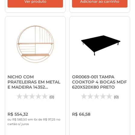
Ver produto
Adicionar ao carrinho
NICHO COM
OR0069-001 TAMPA
PRATELEIRAS EM METAL
COOKTOP 4 BOCAS MDF
E MADEIRA 14352
620X520X80 PRETO
62X15CM
(0)
(0)
R$ 554,32
R$ 66,58
ou R$ 583,50 em 6x de R$ 97,25 no
cartão s/ juros