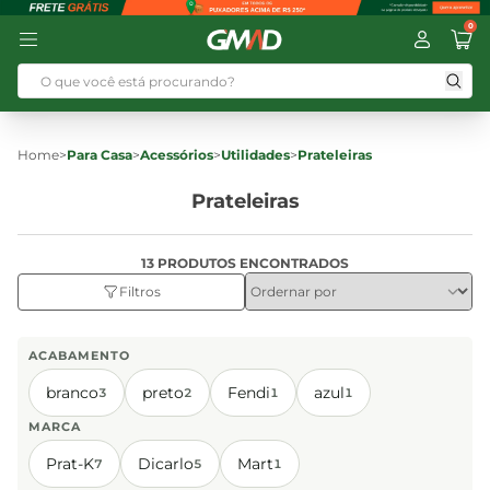
0
Home
>
Para Casa
>
Acessórios
>
Utilidades
>
Prateleiras
Prateleiras
13 PRODUTOS ENCONTRADOS
Filtros
ACABAMENTO
branco
preto
Fendi
azul
3
2
1
1
MARCA
Prat-K
Dicarlo
Mart
7
5
1