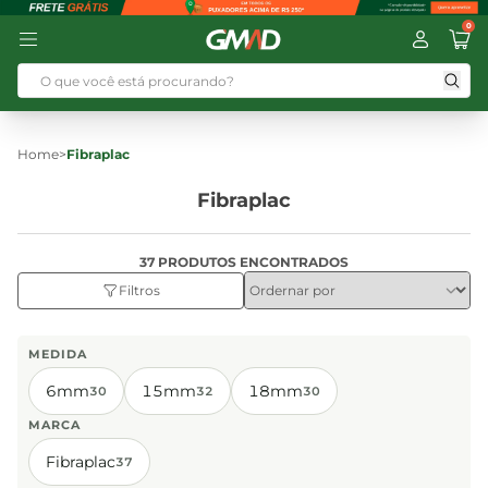
0
Home
>
Fibraplac
Fibraplac
37 PRODUTOS ENCONTRADOS
Filtros
MEDIDA
6mm
15mm
18mm
30
32
30
MARCA
Fibraplac
37