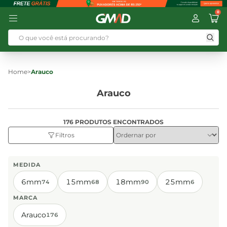
0
Home
>
Arauco
Arauco
176 PRODUTOS ENCONTRADOS
Filtros
MEDIDA
6mm
15mm
18mm
25mm
74
68
90
6
MARCA
Arauco
176