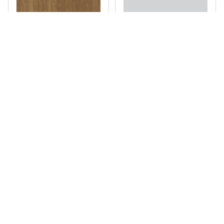
MDF CHESS CANELATO 2
MDF CHESS CINZA
FACES 2,75X1,85M -
CRISTAL 2 FACES
ARAUCO
2,75X1,85M - ARAUCO
(0)
(0)
Preço sob consulta
Preço sob consulta
Ver produto
Ver produto