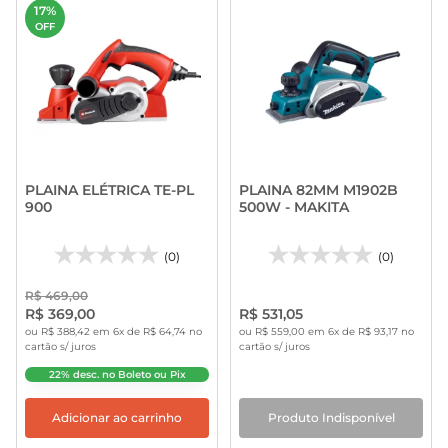
17%
OFF
PLAINA ELÉTRICA TE-PL
PLAINA 82MM M1902B
900
500W - MAKITA
(0)
(0)
R$ 469,00
R$ 369,00
R$ 531,05
ou R$ 388,42 em 6x de R$ 64,74 no
ou R$ 559,00 em 6x de R$ 93,17 no
cartão s/ juros
cartão s/ juros
22% desc. no Boleto ou Pix
Adicionar ao carrinho
Produto Indisponível