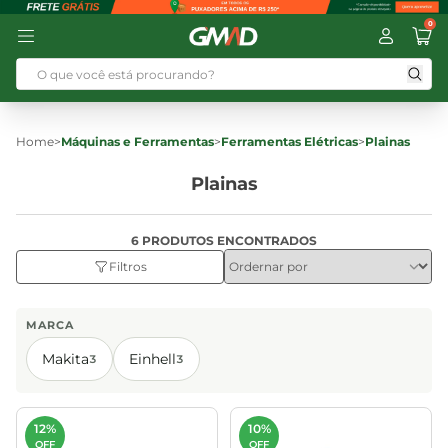
0
Home
>
Máquinas e Ferramentas
>
Ferramentas Elétricas
>
Plainas
Plainas
6 PRODUTOS ENCONTRADOS
Filtros
MARCA
Makita
Einhell
3
3
12%
10%
OFF
OFF