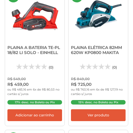
PLAINA A BATERIA TE-PL
PLAINA ELÉTRICA 82MM
18/82 LI SOLO - EINHELL
620W KP0800 MAKITA
(0)
(0)
R$ 549,00
R$ 849,00
R$ 459,00
R$ 725,00
ou R$ 483,16 em 6x de R$ 80,53 no
ou R$ 763,16 em 6x de R$ 127,19 no
cartão s/ juros
cartão s/ juros
17% desc. no Boleto ou Pix
15% desc. no Boleto ou Pix
Adicionar ao carrinho
Ver produto