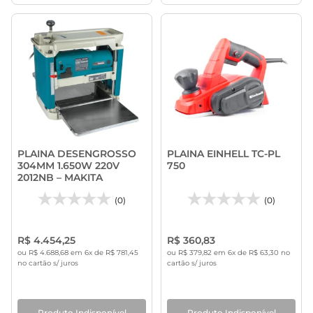
PLAINA DESENGROSSO
PLAINA EINHELL TC-PL
304MM 1.650W 220V
750
2012NB – MAKITA
(0)
(0)
R$ 4.454,25
R$ 360,83
ou R$ 4.688,68 em 6x de R$ 781,45
ou R$ 379,82 em 6x de R$ 63,30 no
no cartão s/ juros
cartão s/ juros
Produto Indisponível
Produto Indisponível