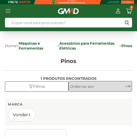
0
Máquinas e
Acessórios para Ferramentas
Home
>
>
>
Pinos
Ferramentas
Elétricas
Pinos
1 PRODUTOS ENCONTRADOS
Filtros
MARCA
Vonder
1