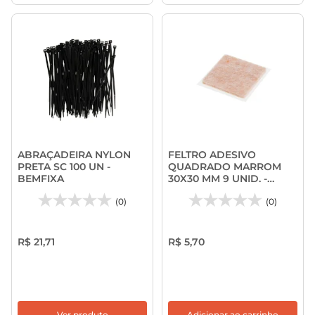
ABRAÇADEIRA NYLON
FELTRO ADESIVO
PRETA SC 100 UN -
QUADRADO MARROM
BEMFIXA
30X30 MM 9 UNID. -
BEMFIXA
(0)
(0)
R$ 21,71
R$ 5,70
Ver produto
Adicionar ao carrinho