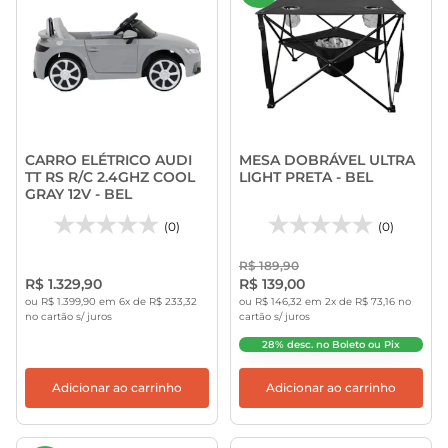
CARRO ELÉTRICO AUDI
MESA DOBRÁVEL ULTRA
TT RS R/C 2.4GHZ COOL
LIGHT PRETA - BEL
GRAY 12V - BEL
(0)
(0)
R$ 189,90
R$ 1.329,90
R$ 139,00
ou R$ 1.399,90 em 6x de R$ 233,32
ou R$ 146,32 em 2x de R$ 73,16 no
no cartão s/ juros
cartão s/ juros
28% desc. no Boleto ou Pix
Adicionar ao carrinho
Adicionar ao carrinho