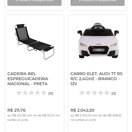
CADEIRA BEL
CARRO ELET. AUDI TT RS
ESPREGUICADEIRA
R/C 2,4GHZ - BRANCO -
NACIONAL - PRETA
12V
(0)
(0)
R$ 211,76
R$ 2.042,50
ou R$ 222,90 em 4x de R$ 55,72 no
ou R$ 2.150,00 em 6x de R$ 358,33
cartão s/ juros
no cartão s/ juros