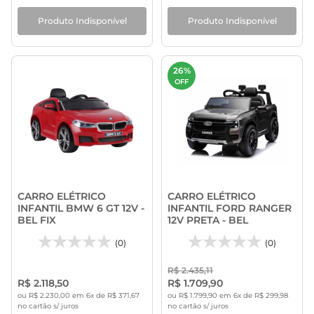
Produto Indisponível
Produto Indisponível
26%
OFF
CARRO ELÉTRICO
CARRO ELÉTRICO
INFANTIL BMW 6 GT 12V -
INFANTIL FORD RANGER
BEL FIX
12V PRETA - BEL
(0)
(0)
R$ 2.435,11
R$ 2.118,50
R$ 1.709,90
ou R$ 2.230,00 em 6x de R$ 371,67
ou R$ 1.799,90 em 6x de R$ 299,98
no cartão s/ juros
no cartão s/ juros