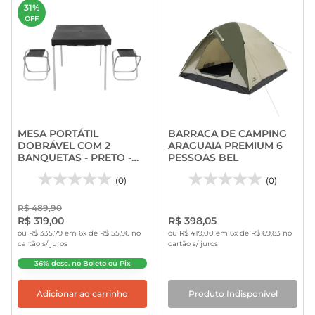
31%
OFF
MESA PORTÁTIL
BARRACA DE CAMPING
DOBRÁVEL COM 2
ARAGUAIA PREMIUM 6
BANQUETAS - PRETO -
PESSOAS BEL
BEL
(0)
(0)
R$ 489,90
R$ 319,00
R$ 398,05
ou R$ 335,79 em 6x de R$ 55,96 no
ou R$ 419,00 em 6x de R$ 69,83 no
cartão s/ juros
cartão s/ juros
36% desc. no Boleto ou Pix
Adicionar ao carrinho
Produto Indisponível