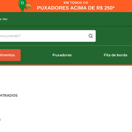
a Vez
timentos
Puxadores
Fita de borda
ONTRADOS
s