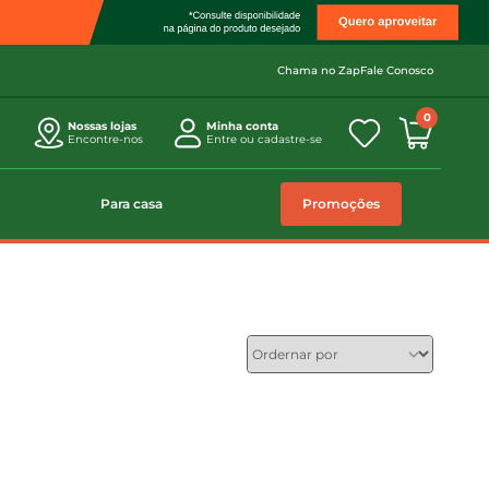
Chama no Zap
Fale Conosco
0
Nossas lojas
Minha conta
Encontre-nos
Entre ou cadastre-se
Para casa
Promoções