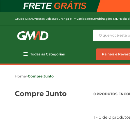
Grupo GMAD
Nossas Lojas
Segurança e Privaciadade
Combinações MDF
Bola d
Todas as Categorias
Painéis e Reves
Home
>
Compre Junto
Compre Junto
0 PRODUTOS ENC
1 - 0 de 0 produto