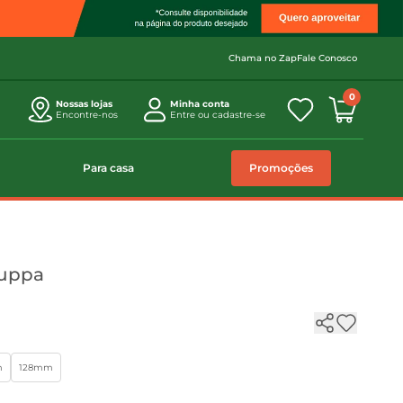
Chama no Zap
Fale Conosco
0
Nossas lojas
Minha conta
Encontre-nos
Entre ou cadastre-se
Para casa
Promoções
ruppa
m
128mm