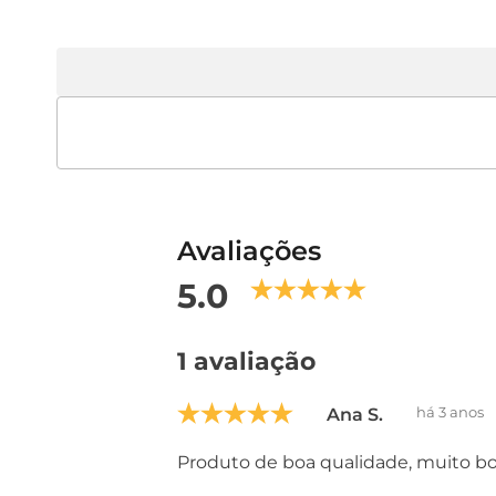
Avaliações
5.0
1 avaliação
há 3 anos
Ana S.
Produto de boa qualidade, muito bon