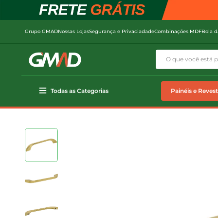
Grupo GMAD
Nossas Lojas
Segurança e Privaciadade
Combinações MDF
Bola d
Todas as Categorias
Painéis e Reves