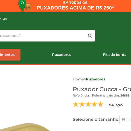
a Vez
timentos
Puxadores
Fita de borda
Home
>
Puxadores
Puxador Cucca - G
Referência: | Referência do sku: 26893
1 avaliação
Selecione o tamanho:
96m