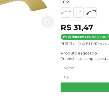
COR
R$ 31,47
5% de desconto
no Boleto ou P
R$ 33,13 em 1x de R$ 31,47 no cart
Produto esgotado
Preencha os campos para se