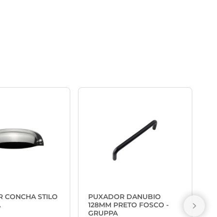
P
T
 CONCHA STILO
PUXADOR DANUBIO
A
128MM PRETO FOSCO -
GRUPPA