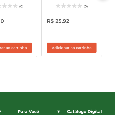
(0)
(0)
R
10
R$ 25,92
nar ao carrinho
Adicionar ao carrinho
Para Você
Catálogo Digital