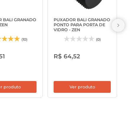
P
S
 BALI GRANADO
PUXADOR BALI GRANADO
V
ZEN
PONTO PARA PORTA DE
VIDRO - ZEN
(10)
(0)
R
51
R$ 64,52
ou
ca
r produto
Ver produto