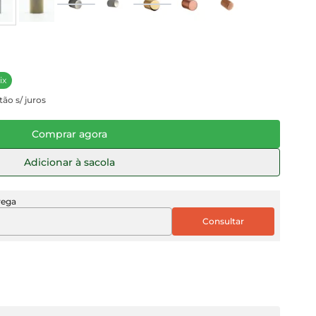
ix
tão s/ juros
Comprar agora
Adicionar à sacola
rega