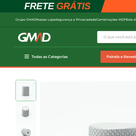
Grupo GMAD
Nossas Lojas
Segurança e Privaciadade
Combinações MDF
Bola d
Todas as Categorias
Painéis e Reves