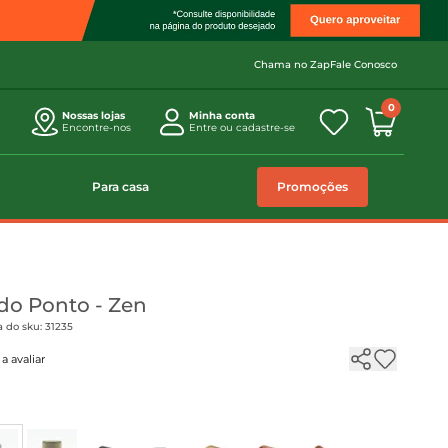
Chama no Zap
Fale Conosco
0
Nossas lojas
Minha conta
Encontre-nos
Entre ou cadastre-se
Para casa
Promoções
do Ponto - Zen
 do sku: 31235
a avaliar