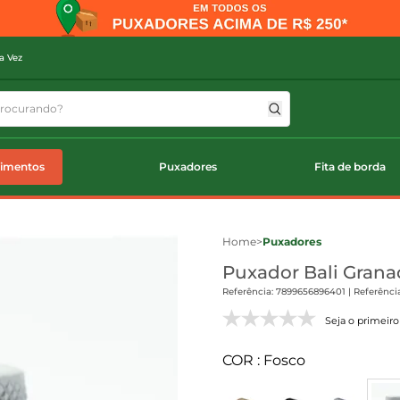
a Vez
timentos
Puxadores
Fita de borda
Home
>
Puxadores
Puxador Bali Grana
Referência: 7899656896401 | Referência
Seja o primeiro 
COR : Fosco