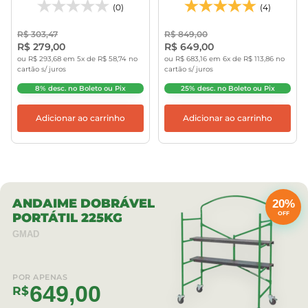
(0)
(4)
R$ 303,47
R$ 849,00
R$ 279,00
R$ 649,00
ou R$ 293,68 em 5x de R$ 58,74 no
ou R$ 683,16 em 6x de R$ 113,86 no
cartão s/ juros
cartão s/ juros
8% desc. no Boleto ou Pix
25% desc. no Boleto ou Pix
Adicionar ao carrinho
Adicionar ao carrinho
ANDAIME DOBRÁVEL
20%
OFF
PORTÁTIL 225KG
GMAD
POR APENAS
649,00
R$