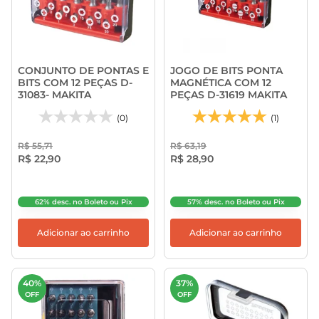
CONJUNTO DE PONTAS E
JOGO DE BITS PONTA
BITS COM 12 PEÇAS D-
MAGNÉTICA COM 12
31083- MAKITA
PEÇAS D-31619 MAKITA
(0)
(1)
R$ 55,71
R$ 63,19
R$ 22,90
R$ 28,90
62% desc. no Boleto ou Pix
57% desc. no Boleto ou Pix
Adicionar ao carrinho
Adicionar ao carrinho
40%
37%
OFF
OFF