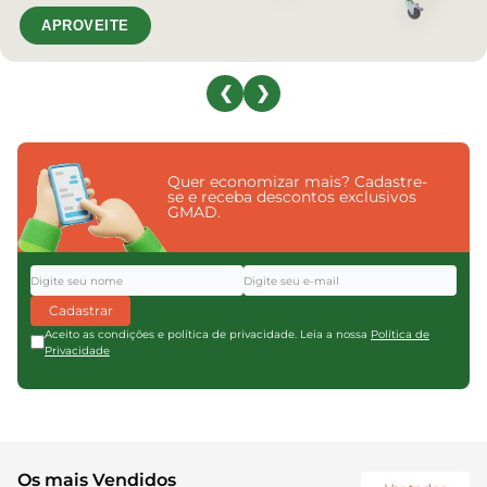
APROVEITE
❮
❯
Quer economizar mais? Cadastre-
se e receba descontos exclusivos
GMAD.
Cadastrar
Aceito as condições e política de privacidade. Leia a nossa
Política de
Privacidade
Os mais Vendidos