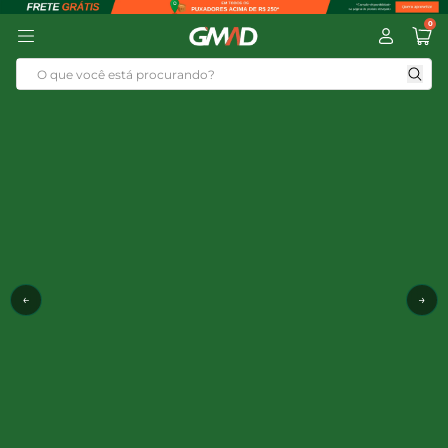
0
←
→