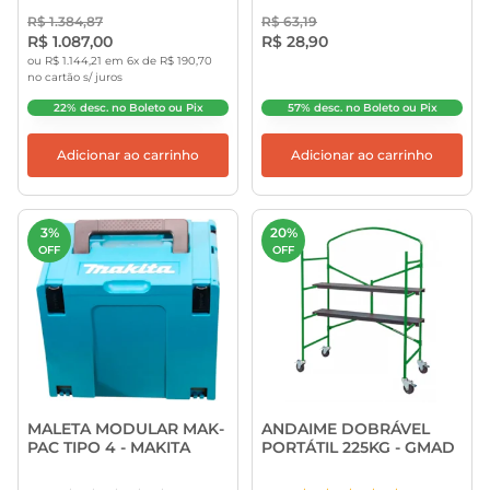
R$ 1.384,87
R$ 63,19
R$ 1.087,00
R$ 28,90
ou R$ 1.144,21 em 6x de R$ 190,70
no cartão s/ juros
22% desc. no Boleto ou Pix
57% desc. no Boleto ou Pix
Adicionar ao carrinho
Adicionar ao carrinho
3%
20%
OFF
OFF
MALETA MODULAR MAK-
ANDAIME DOBRÁVEL
PAC TIPO 4 - MAKITA
PORTÁTIL 225KG - GMAD